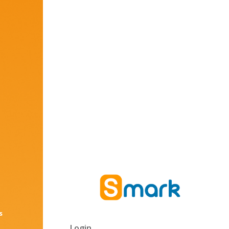
s
Login