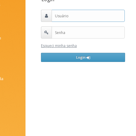
s
e
Esqueci minha senha
Login
da